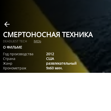
СМЕРТОНОСНАЯ ТЕХНИКА
DEADLIEST TECH
IMDb
О ФИЛЬМЕ
Год производства
2012
Страна
США
Жанр
развлекательный
Хронометраж
9x60 мин.
О ФИЛЬМЕ
Сериал рассказывает о технологиях современных видов
вооружения: танков, взрывчатых веществ, боевых вертолет