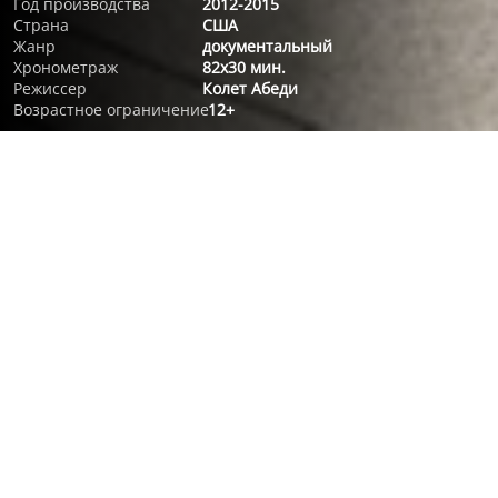
Год производства
2012-2015
Страна
США
Жанр
документальный
Хронометраж
82x30 мин.
Режиссер
Колет Абеди
Возрастное ограничение
12+
О ФИЛЬМЕ
Свидетельства о существовании внеземных цивилизаций,
инопланетных вторжениях и таинственных исчезновениях
людей встречаются по всему земному шару.
Документальное шоу открывает любителям теорий
заговоров и ярым фанатам фантастики ранее
засекреченные спецслужбами США материалы. Чтобы
отделить правду от вымысла, было проведено детальное
расследование самых таинственных и мистических дел
ФБР.