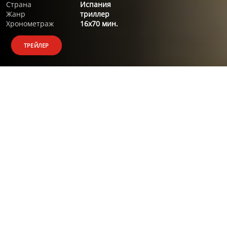
Страна
Испания
Жанр
триллер
Хронометраж
16x70 мин.
ТРЕЙЛЕР
О ФИЛЬМЕ
Мужчина лет пятидесяти бредет по пустынной дороге...
Судя по одежде и ранам на лице, он попал в аварию. Но
этот человек не помнит ни своего имени, ни как он оказался
на шоссе. У него нет ни документов, ни телефона - никаких
подсказок о его личности. И в дополнение ко всему —
полная амнезия.
Хуан Элиас - успешный адвокат, мечтающий стать деканом
и читать самый престижный в стране курс лекций по этике.
Его 19-летний сын восхищается отцом так же сильно, как 11-
летняя дочь его ненавидит…
Врачи выписываю Хуана в надежде, что в знакомой