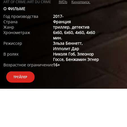
ART OF CRIME /ART DU CRIME
IMDb
Кинопоиск
О ФИЛЬМЕ
Год производства
2017-
Страна
Франция
Жанр
триллер, детектив
Хронометраж
6х60, 6х60, 4х60, 4х60
мин.
Режиссер
Эльза Беннетт,
Ипполит Дар
В ролях
Николя Гоб, Элеонор
Госсе, Бенжамин Эгнер
Возрастное ограничение
16+
ТРЕЙЛЕР
О ФИЛЬМЕ
Вспыльчивый и грубый полицейский, направленный в