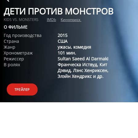
ДЕТИ ПРОТИВ МОНСТРОВ
KIDS VS. MONSTERS
IMDb
Кинопоиск
О ФИЛЬМЕ
Год производства
2015
Страна
США
Жанр
ужасы, комедия
Хронометраж
101 мин.
Режиссер
Sultan Saeed Al Darmaki
В ролях
Франческа Иствуд, Кит
Дэвид, Лэнс Хенриксен,
Элэйн Хендрикс и др.
ТРЕЙЛЕР
О ФИЛЬМЕ