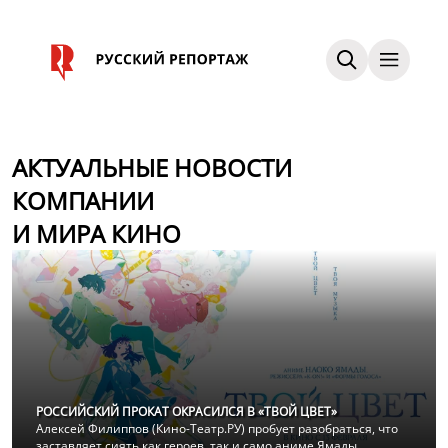
АКТУАЛЬНЫЕ НОВОСТИ
КОМПАНИИ
И МИРА КИНО
РОССИЙСКИЙ ПРОКАТ ОКРАСИЛСЯ В «ТВОЙ ЦВЕТ»
Алексей Филиппов (Кино-Театр.РУ) пробует разобраться, что
заставляет сиять как героев, так и само аниме Ямады.