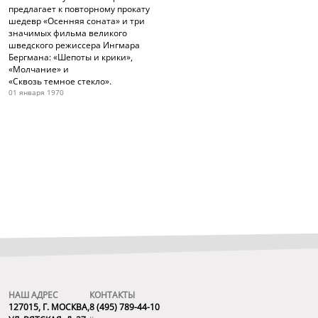
предлагает к повторному прокату
шедевр «Осенняя соната» и три
значимых фильма великого
шведского режиссера Ингмара
Бергмана: «Шепоты и крики»,
«Молчание» и
«Сквозь темное стекло».
01 января 1970
НАШ АДРЕС
КОНТАКТЫ
127015, Г. МОСКВА,
8 (495) 789-44-10