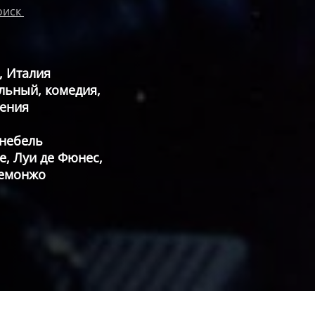
оиск
, Италия
льный, комедия,
ения
небель
, Луи де Фюнес,
емонжо