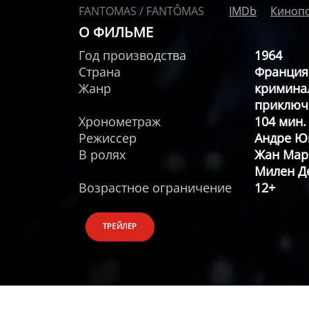
FANTOMAS / FANTÔMAS
IMDb
Киноп
О ФИЛЬМЕ
Год производства
1964
Страна
Франция
Жанр
кримина
приключ
Хронометраж
104 мин.
Режиссер
Андре Ю
В ролях
Жан Маре
Милен Д
Возрастное ограничение
12+
ТРЕЙЛЕР