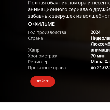
Полная обаяния, юмора и песен 
анимационного сериала о дружб
забавных зверушек из волшебного
О ФИЛЬМЕ
Год производства
2024
Страна
Нидерлан
Люксемб
Жанр
анимаци
Хронометраж
70 мин.
Режиссер
Маша Ха
Прокатные права
до 21.02
ТРЕЙЛЕР