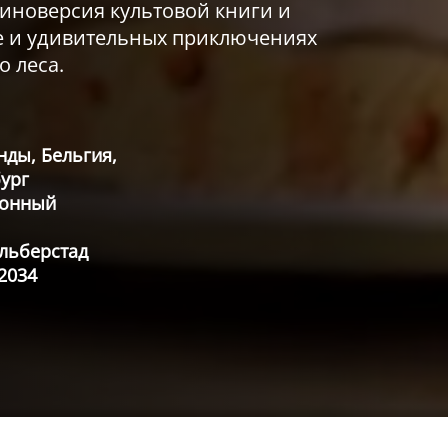
киноверсия культовой книги и
е и удивительных приключениях
 леса.
ды, Бельгия,
ург
онный
льберстад
.2034