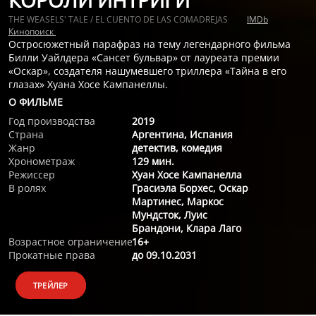
КОРОЛИ ИНТРИГИ
THE WEASELS' TALE / EL CUENTO DE LAS COMADREJAS
IMDb
Кинопоиск
Остросюжетный парафраз на тему легендарного фильма
Билли Уайлдера «Сансет бульвар» от лауреата премии
«Оскар», создателя нашумевшего триллера «Тайна в его
глазах» Хуана Хосе Кампанеллы.
О ФИЛЬМЕ
Год производства
2019
Страна
Аргентина, Испания
Жанр
детектив, комедия
Хронометраж
129 мин.
Режиссер
Хуан Хосе Кампанелла
В ролях
Грасиэла Борхес, Оскар
Мартинес, Маркос
Мундсток, Луис
Брандони, Клара Лаго
Возрастное ограничение
16+
Прокатные права
до 09.10.2031
ТРЕЙЛЕР