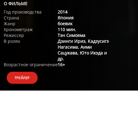
О ФИЛЬМЕ
Год производства
2014
Страна
Япония
Жанр
боевик
Хронометраж
110 мин.
Режиссер
Тэн Симояма
В ролях
Дзинги Ириэ, Кадзусигэ
Нагасима, Аими
Сацукава, Юто Икэда и
др.
Возрастное ограничение
16+
ТРЕЙЛЕР
О ФИЛЬМЕ
Ближайшее будущее, Япония. Нобухико Комёдзи – эксперт
по роботам. Он возглавляет проект «Ковчег», робот