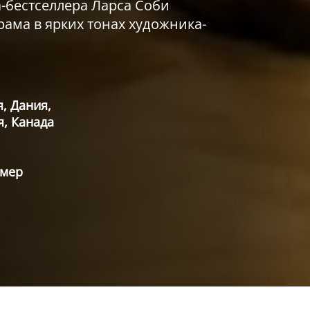
-бестселлера Ларса Соби
ама в ярких тонах художника-
, Дания,
, Канада
ммер