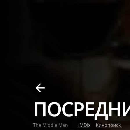
ПОСРЕДН
The Middle Man
IMDb
Кинопоиск