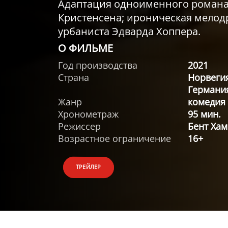
Адаптация одноименного романа
Кристенсена; ироническая мелодр
урбаниста Эдварда Хоппера.
О ФИЛЬМЕ
Год производства
2021
Страна
Норвегия
Германия
Жанр
комедия
Хронометраж
95 мин.
Режиссер
Бент Ха
Возрастное ограничение
16+
ТРЕЙЛЕР