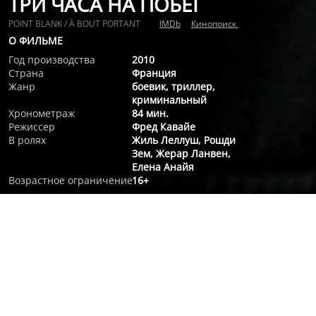
ТРИ ЧАСА НА ПОБЕГ
POINT BLANK / À BOUT PORTANT
IMDb
Кинопоиск
О ФИЛЬМЕ
Год производства
2010
Страна
Франция
Жанр
боевик, триллер,
криминальный
Хронометраж
84 мин.
Режиссер
Фред Кавайе
В ролях
Жиль Леллуш, Рошди
Зем, Жерар Ланвен,
Елена Анайя
Возрастное ограничение
16+
О ФИЛЬМЕ
Санитар становится мишенью для убийц после того, как
спасает жизнь раненому. Теперь у него есть всего три часа,
чтобы доставить этого человека, ключевого свидетеля по