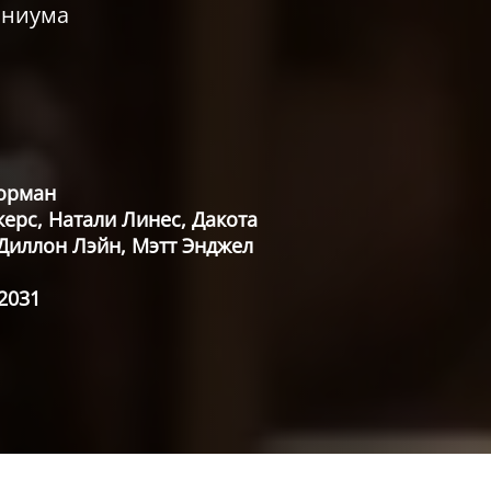
нниума
Горман
ерс, Натали Линес, Дакота
Диллон Лэйн, Мэтт Энджел
.2031