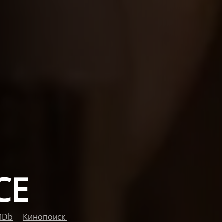
СЕ
MDb
Кинопоиск