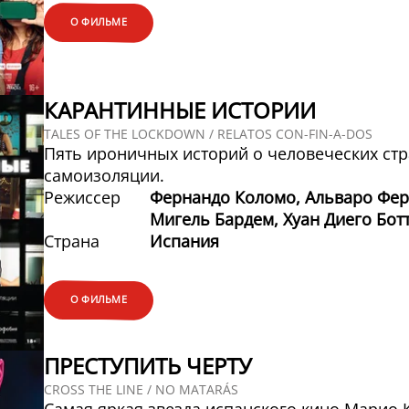
О ФИЛЬМЕ
КАРАНТИННЫЕ ИСТОРИИ
TALES OF THE LOCKDOWN / RELATOS CON-FIN-A-DOS
Пять ироничных историй о человеческих стр
самоизоляции.
Режиссер
Фернандо Коломо, Альваро Фер
Мигель Бардем, Хуан Диего Бот
Страна
Испания
О ФИЛЬМЕ
ПРЕСТУПИТЬ ЧЕРТУ
CROSS THE LINE / NO MATARÁS