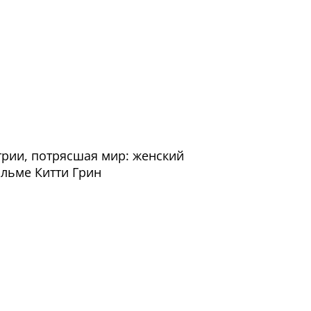
трии, потрясшая мир: женский
льме Китти Грин