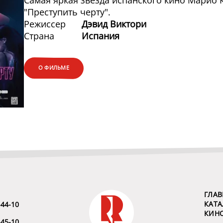
Самая яркая звезда испанского кино Марио 
"Преступить черту".
Режиссер
Дэвид Виктори
Страна
Испания
О ФИЛЬМЕ
ГЛАВ
КАТА
-44-10
КИН
-45-10