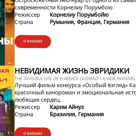
Остросюжетный нео-нуар от одного из самы
современности Корнелиу Порумбою
Режиссер
Корнелиу Порумбойю
Страна
Румыния, Франция, Германия
О ФИЛЬМЕ
НЕВИДИМАЯ ЖИЗНЬ ЭВРИДИКИ
THE INVISIBLE LIFE OF EURÍDICE GUSMÃO / A VIDA INVISÍV
Лучший фильм конкурса «Особый взгляд» Ка
красочный кинороман и эмоциональная исто
любящих сердец.
Режиссер
Карим Айнуз
Страна
Бразилия, Германия
О ФИЛЬМЕ