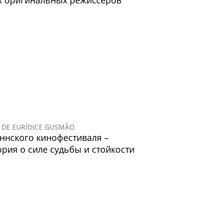
х оригинальных режиссеров
EL DE EURÍDICE GUSMÃO
ннского кинофестиваля –
рия о силе судьбы и стойкости