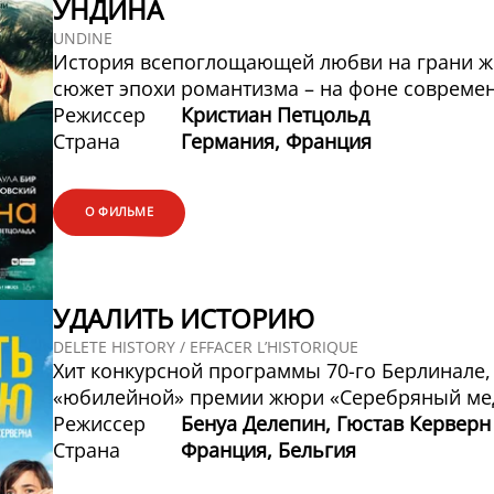
УНДИНА
UNDINE
История всепоглощающей любви на грани жи
сюжет эпохи романтизма – на фоне совреме
Режиссер
Кристиан Петцольд
Страна
Германия, Франция
О ФИЛЬМЕ
УДАЛИТЬ ИСТОРИЮ
DELETE HISTORY / EFFACER L’HISTORIQUE
Хит конкурсной программы 70-го Берлинале
«юбилейной» премии жюри «Серебряный ме
Режиссер
Бенуа Делепин, Гюстав Керверн
Страна
Франция, Бельгия