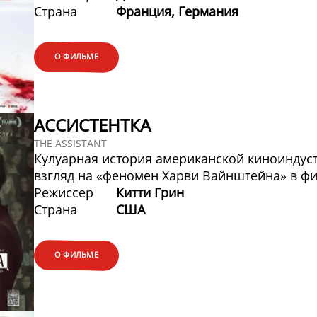
Страна
Франция, Германия
О ФИЛЬМЕ
АССИСТЕНТКА
THE ASSISTANT
Кулуарная история американской киноиндус
взгляд на «феномен Харви Вайнштейна» в фи
Режиссер
Китти Грин
Страна
США
О ФИЛЬМЕ