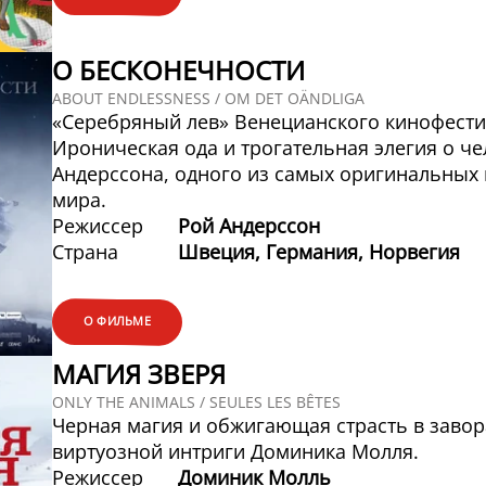
О БЕСКОНЕЧНОСТИ
ABOUT ENDLESSNESS / OM DET OÄNDLIGA
«Серебряный лев» Венецианского кинофести
Ироническая ода и трогательная элегия о че
Андерссона, одного из самых оригинальных
мира.
Режиссер
Рой Андерссон
Страна
Швеция, Германия, Норвегия
О ФИЛЬМЕ
МАГИЯ ЗВЕРЯ
ONLY THE ANIMALS / SEULES LES BÊTES
Черная магия и обжигающая страсть в заво
виртуозной интриги Доминика Молля.
Режиссер
Доминик Молль