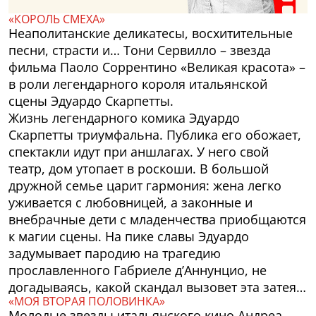
«КОРОЛЬ СМЕХА»
Неаполитанские деликатесы, восхитительные
песни, страсти и… Тони Сервилло – звезда
фильма Паоло Соррентино «Великая красота» –
в роли легендарного короля итальянской
сцены Эдуардо Скарпетты.
Жизнь легендарного комика Эдуардо
Скарпетты триумфальна. Публика его обожает,
спектакли идут при аншлагах. У него свой
театр, дом утопает в роскоши. В большой
дружной семье царит гармония: жена легко
уживается с любовницей, а законные и
внебрачные дети с младенчества приобщаются
к магии сцены. На пике славы Эдуардо
задумывает пародию на трагедию
прославленного Габриеле д’Аннунцио, не
догадываясь, какой скандал вызовет эта затея…
«МОЯ ВТОРАЯ ПОЛОВИНКА»
Молодые звезды итальянского кино Андреа