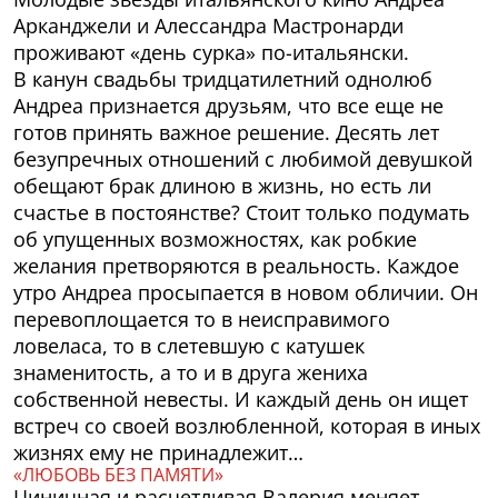
Арканджели и Алессандра Мастронарди
проживают «день сурка» по-итальянски.
В канун свадьбы тридцатилетний однолюб
Андреа признается друзьям, что все еще не
готов принять важное решение. Десять лет
безупречных отношений с любимой девушкой
обещают брак длиною в жизнь, но есть ли
счастье в постоянстве? Стоит только подумать
об упущенных возможностях, как робкие
желания претворяются в реальность. Каждое
утро Андреа просыпается в новом обличии. Он
перевоплощается то в неисправимого
ловеласа, то в слетевшую с катушек
знаменитость, а то и в друга жениха
собственной невесты. И каждый день он ищет
встреч со своей возлюбленной, которая в иных
жизнях ему не принадлежит…
«ЛЮБОВЬ БЕЗ ПАМЯТИ»
Циничная и расчетливая Валерия меняет