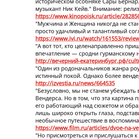
историческом особняке Сары Бернар. 
музыкант Ник Кейв." Внимание: релиз
https://www.kinopoisk.ru/article/28285
"Мужчина и Женщина никогда не стану
просто удачливый и талантливый сог
https://www.ivi.ru/watch/161553/revie
"А вот тот, кто целенаправленно при
впечатление — сродни гурманскому на
http://вечерний-екатеринбург.рф/cul
"Один из родоначальников жанра роу
истинный покой. Однако более венде
http://izvestia.ru/news/664535
"Безусловно, мы не станем убеждать 
Вендерса. Но в том, что эта картина
его работающий над сюжетом и образ
лишь широко открыть глаза, подстав
необычное путешествие в воспоминан
https://www.film.ru/articles/dvoe-na-v
"Но присмотреться и прислушаться к 