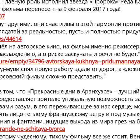
Главную роль исполнил звезда «Пророка» Реда Кат
 фильма перенесен на 9 февраля 2017 года!
07
т другими, они счастливы в этой гармонии против
лядатай за реальностью, пусть и полностью приду
ws/44614
шёл на авторское кино, на фильм именно режиссёр
слаждению, а о риске заскучать и речи не будет.
ture/empty/34796-avtorskaya-kukhnya--pridumannay
д-муви снял новую работу вдали от дорог, а «ло
рсовский фильм сложно представить."
в том, что «Прекрасные дни в Аранхуэсе» – лучши
 предоставляет зрителю уникальную возможность за
ами разум, в его переживающее за нас сердце, м
ить лицо теплому французскому ветру и под музык
ия и фантазии, ищущие выхода из мира грез на б
erande-ne-schitaya-tvorca
этому чудесному, тихому фильму все же стоит. Ве