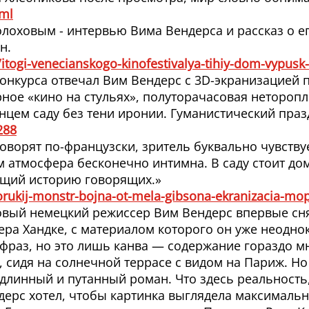
tml
лоховым - интервью Вима Вендерса и рассказ о 
н.
r/itogi-venecianskogo-kinofestivalya-tihiy-dom-vypus
конкурса отвечал Вим Вендерс с 3D-экранизацией
рное «кино на стульях», полуторачасовая нетороп
цем саду без тени иронии. Гуманистический праз
288
говорят по-французски, зритель буквально чувств
атмосфера бесконечно интимна. В саду стоит дом,
яющий историю говорящих.»
orukij-monstr-bojna-ot-mela-gibsona-ekranizacia-mop
овый немецкий режиссер Вим Вендерс впервые сн
ра Хандке, с материалом которого он уже неодно
фраз, но это лишь канва — содержание гораздо м
 сидя на солнечной террасе с видом на Париж. Но 
линный и путанный роман. Что здесь реальность, 
дерс хотел, чтобы картинка выглядела максимально