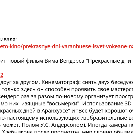
иваля:
eto-kino/prekrasnye-dni-varanhuese-isvet-vokeane-n
дит новый фильм Вима Вендерса "Прекрасные дни 
02
 друг за другом. Кинематограф: снять двух бесед
 только здесь он способен проявить свое мастерст
ндерс раз за разом по-новому организует простра
мо них, изящные "восьмерки". Использование 3D 
красных дней в Аранхуэсе" и "Все будет хорошо" о
по-настоящему использующих изобразительные в
ь может, Полом У.С. Андерсоном). Иногда камера 
 Хлебникова после просмотра, мир словно обнима