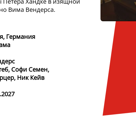
 Петера Хандке в изящной
но Вима Вендерса.
я, Германия
ама
ндерс
теб, Софи Семен,
рцер, Ник Кейв
.2027