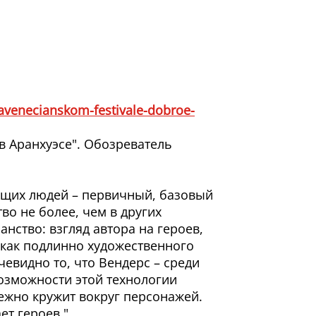
avenecianskom-festivale-dobroe-
в Аранхуэсе". Обозреватель
ующих людей – первичный, базовый
во не более, чем в других
нство: взгляд автора на героев,
как подлинно художественного
чевидно то, что Вендерс – среди
озможности этой технологии
нежно кружит вокруг персонажей.
ет героев."