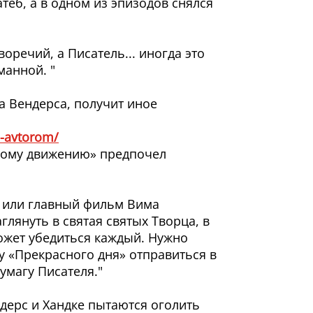
еб, а в одном из эпизодов снялся
оречий, а Писатель... иногда это
манной. "
а Вендерса, получит иное
"
a-avtorom/
жному движению» предпочел
й или главный фильм Вима
глянуть в святая святых Творца, в
ожет убедиться каждый. Нужно
у «Прекрасного дня» отправиться в
умагу Писателя."
ндерс и Хандке пытаются оголить