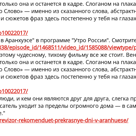
только она и останется в кадре. Слоганом на плак
о Слово» — именно из сказанного слова, абстракт
 и сюжетов фраз здесь постепенно у тебя на глаза
no10022017/
 Аранхуэсе" в программе "Утро России". Смотрите 
3838/episode_id/1468511/video_id/1585088/viewtype/p
этому чудесному, тихому фильму все же стоит. Ве
только она и останется в кадре. Слоганом на плак
о Слово» — именно из сказанного слова, абстракт
 и сюжетов фраз здесь постепенно у тебя на глаза
no10022017/
люди, и кем они являются друг для друга, слегка 
исатель уходит за пределы огромного дома — в са
."
revizor-rekomenduet-prekrasnye-dni-v-aranhuese/