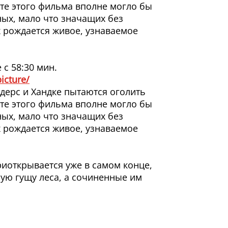
ате этого фильма вполне могло бы
ных, мало что значащих без
х рождается живое, узнаваемое
с 58:30 мин.
icture/
ндерс и Хандке пытаются оголить
ате этого фильма вполне могло бы
ных, мало что значащих без
х рождается живое, узнаваемое
приоткрывается уже в самом конце,
мую гущу леса, а сочиненные им