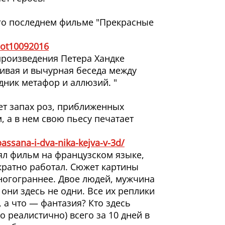
его последнем фильме "Прекрасные
k-ot10092016
 произведения Петера Хандке
ливая и вычурная беседа между
дник метафор и аллюзий. "
ует запах роз, приближенных
 а в нем свою пьесу печатает
assana-i-dva-nika-kejva-v-3d/
ял фильм на французском языке,
кратно работал. Сюжет картины
ногограннее. Двое людей, мужчина
они здесь не одни. Все их реплики
а что — фантазия? Кто здесь
 реалистично) всего за 10 дней в