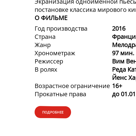
Экранизация одноименной пьесы
постановке классика мирового ки
О ФИЛЬМЕ
Год производства
2016
Страна
Франци
Жанр
Мелодр
Хронометраж
97 мин.
Режиссер
Вим Ве
В ролях
Реда Ка
Йенс Ха
Возрастное ограничение
16+
Прокатные права
до 01.01
ПОДРОБНЕЕ