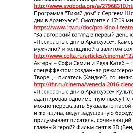
http://www.svoboda.org/a/27968310.h
Программа "Тихий дом" с Сергеем Шо
дни в Аранхуэсе". Смотрите с 17:09 ми
https://www.1tv.ru/doc/pro-kino-i-teat
"За авторский взгляд в первый день 
«Прекрасные дни в Аранхуэсе». Каме
мужчиной и женщиной в залитом солн
http://www.colta.ru/articles/cinema/12
Актеры – Софи Семин и Реда Катеб – 
спецэффектом: созданная режиссером 
Творец – писатель (Хандке?), сочин
http://thr.ru/cinema/venecia-2016-clen
«Прекрасные дни в Аранхуэсе» Культ
адаптировав одноименную пьесу Пете
можно пересказать буквально парой 
и женщина, ведут задушевную беседу,
придумывает писатель, сочиняющий д
главный герой? Фильм снят в 3D (Вен