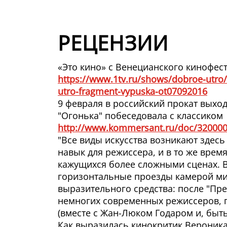
РЕЦЕНЗИИ
«Это кино» с Венецианского кинофест
https://www.1tv.ru/shows/dobroe-utro/
utro-fragment-vypuska-ot07092016
9 февраля в российский прокат выхо
"Огонька" побеседовала с классиком
http://www.kommersant.ru/doc/32000
"Все виды искусства возникают здесь
навык для режиссера, и в то же время
кажущихся более сложными сценах. Ве
горизонтальные проезды камерой ми
выразительного средства: после "Пре
немногих современных режиссеров, 
(вместе с Жан-Люком Годаром и, быт
Как выразилась кинокритик Вероника