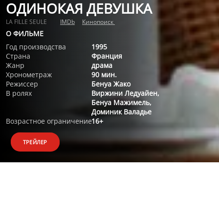
ОДИНОКАЯ ДЕВУШКА
LA FILLE SEULE
IMDb
Кинопоиск
О ФИЛЬМЕ
Год производства
1995
Страна
Франция
Жанр
драма
Хронометраж
90 мин.
Режиссер
Бенуа Жако
В ролях
Виржини Ледуайен,
Бенуа Мажимель,
Доминик Валадье
Возрастное ограничение
16+
ТРЕЙЛЕР
О ФИЛЬМЕ