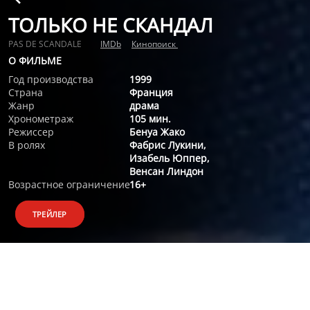
ТОЛЬКО НЕ СКАНДАЛ
PAS DE SCANDALE
IMDb
Кинопоиск
О ФИЛЬМЕ
Год производства
1999
Страна
Франция
Жанр
драма
Хронометраж
105 мин.
Режиссер
Бенуа Жако
В ролях
Фабрис Лукини,
Изабель Юппер,
Венсан Линдон
Возрастное ограничение
16+
ТРЕЙЛЕР
О ФИЛЬМЕ